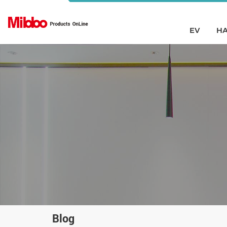
EV
HA
Blog