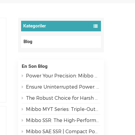
Kategoriler
Blog
En Son Blog
Power Your Precision: Mibbo MPC Series AC/DC PFC Switching Power Supplies
Ensure Uninterrupted Power: The Mibbo ATSE Series Automatic Transfer Switch
The Robust Choice for Harsh Environments: AJ3 IP67 Metal Switches
Mibbo MYT Series: Triple-Output Isolated Power Solutions
Mibbo SSR: The High-Performance Switching Solution for Demanding Industrial Environments.
Mibbo SAE SSR | Compact Power, Dual-Mode Control for Industrial Reliability