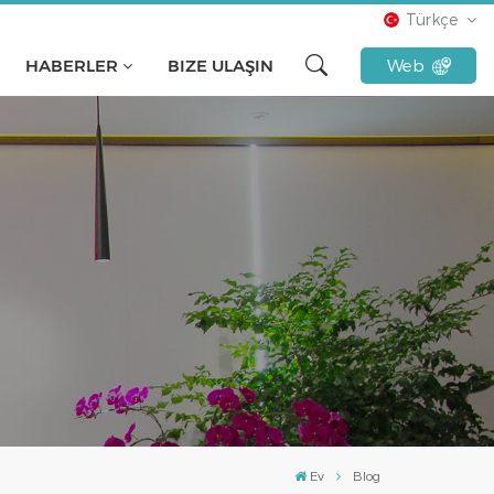
Türkçe
HABERLER
BIZE ULAŞIN
Web
English
français
русский
español
Türkçe
Tiếng Việt
Indonesia
Ev
Blog