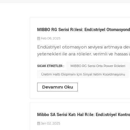
MIBBO RG Serisi Rölesi: Endüstriyel Otomasyonda 
Feb 06, 2025
Endüstriyel otomasyon seviyesi artmaya deva
yetenekleri ile ara röleler, verimli ve hass
haline gelmiştir. Üretim hatlarının sürekli 
SICAK ETIKETLER :
MIBBO RG Serisi Orta Power Röleleri
anahtarlama işlemlerine dayanamazlar, aynı
için devreleri etkili bir şekilde izole edeme
Üretim Hattı Ekipmanı Için Sinyal Iletim Koordinasyonu
malzemeleri, zarif işçiliği ve mükemmel pe
Devamını Oku
kullanılmaktadır. Ürün özellikleri01 Çevre
kaliteli çevre dostu PC alev geciktirici ma
dayanıklı. 02 Saf bakır bobini, güvenilir ça
elektromanyetik bobin, güçlü manyetizma, st
Mibbo SA Serisi Katı Hal Röle: Endüstriyel Kontro
olmayan, daha kararlı bir çalışma taşıyabi
durumu görselleştirmeRöleyin kullanımını b
Jan 02, 2025