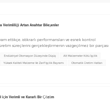
Verimliliği Artan Anahtar Bileşenler
m ettikçe, istikrarlı performansları ve esnek kontrol
as üretim süreçlerini gerçekleştirmenin vazgeçilmez bir parçası
ve kararlı çalışmasını sağlamak için sadece yüksek frekanslı
Endüstriyel Otomasyon Düzeyinde Düşüş
Alt Malzemeler Kötü İşçilik
 zamanda sistemin güvenliğini ve güvenilirliğini arttırmak
zler. Mibbo RG Serisi Orta Power Röleleri yüksek kaliteli
Yüksek Kaliteli Malzeme Ve Zarif Işçilik Bayramı
Otomatik Üretim Hatları
rformansları nedeniyle birçok alanda yaygın olarak
 Dostu Kabuk, Yüksek kaliteli malzemelerKabuk, yüksek
lzeme, darbe direnci, korozyon direnci, güzel görünüm,
lışmaYeterli dönüşlere ve miktara sahip saf bakır
abil emiş, yüksek akım taşıyabilir, ısıtılması kolay
l için Verimli ve Kararlı Bir Çözüm
lir. Daha uzun hizmet ömrü. 03 LED göstergesi, çalışma
elirlemek için çalışma göstergesine göre, bobine enerji