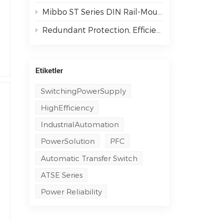
Mibbo ST Series DIN Rail-Mounted Single-Phase AC Output Solid State Relays: Powering Smarter Industrial Automation
Redundant Protection, Efficient & Secure | M3DN Series Redundancy Modules
Etiketler
SwitchingPowerSupply
HighEfficiency
IndustrialAutomation
PowerSolution
PFC
Automatic Transfer Switch
ATSE Series
Power Reliability