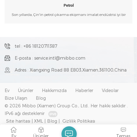
yüksek ekonomik faydalar sağlayabilir.
Petrol
Son yıllarda, Çin'in petrol çıkarma ekipmanı imalat endüstrisi iyi bir
gelişme kaydetti ve petrol çıkarma ekipmanının teknik içeriği ve kalitesi
önemli ölçüde iyileşti ve yerli petrol çıkarma işletmelerine büyük
miktarda tedarik sağladı.Petrol çıkarma ekipmanları alanında, enerji
tasarrufu sağlayan otomatik ekstraksiyon ekipmanları, Mibo güç
kaynağı, enerji tasarrufu ve çevre koruma gibi önemli bir pazar
tel : +86 18120711387
potansiyeline sahiptir.
E-posta : service.intl@mibbo.com
Adres : Xiangxing Road 88 E803,Xiamen,361100,China
Ev
Ürünler
Hakkımızda
Haberler
Videolar
Bize Ulaşın
Blog
© 2026 Mibbo (Xiamen) Group Co., Ltd.. Her hakkı saklıdır .
IPv6 ağı desteklenir
Site haritası
|
XML
|
Blog
|
Gizlilik Politikası
Ev
Ürünler
Temas