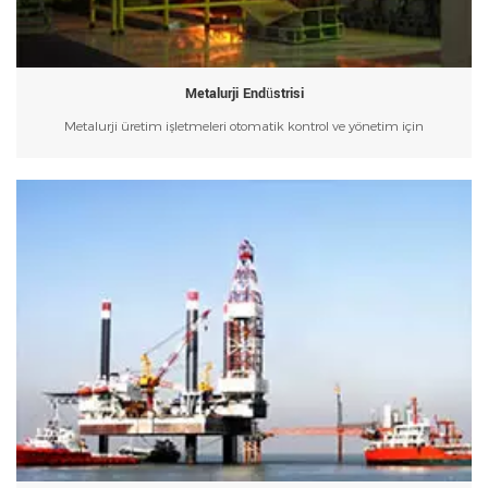
Metalurji Endüstrisi
Metalurji üretim işletmeleri otomatik kontrol ve yönetim için
bilgisayarları kullanır. Metalurjik üretim süreçlerinin otomasyon
kontrolü, madencilik, zenginleştirme (bkz. zenginleştirme otomasyonu),
eritme (bkz. yüksek fırın otomasyonu, dönüştürücü otomasyonu),
döküm (bkz. sürekli döküm otomasyonu), haddeleme (bkz. sürekli
haddehane) gibi ana üretim süreçlerinin kontrolünü içerir. kontrol
sistemi) yanı sıra su temini, elektrik, ısı, oksijen ve gaz. Modern metalurji
işletmeleri, üretim süreci kontrolünü ve üretim yönetimini birleşik bir
bütün halinde entegre etmek için bilgisayarları kullanıyor ve bu da
otomasyon düzeyini büyük ölçüde artırıyor.1950'li yıllarda metalurjik
üretim proses kontrolünde sıralı kontrolörler ve analog regülatörler
kullanılmaya başlandı. 1960'larda Birleşik Krallık ilk tamamen
bilgisayarlı sıcak haddelenmiş şerit tesisini kurdu. 1970'lerde mikro
bilgisayarların yaygınlaşmasıyla birlikte metalurji işletmeleri de
bilgisayarlı kontrol ve yönetim sistemlerini kurmak için bilgisayarları
kullanmaya başladı. Metalurjik otomasyonun gerçekleştirilmesi, işgücü
verimliliğini ve ürün kalitesini büyük ölçüde artırabilir, işletme
sermayesinin kullanımını azaltabilir, çalışma koşullarını iyileştirebilir ve