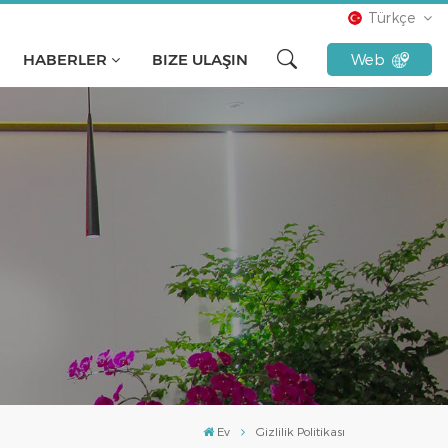
Türkçe
HABERLER
BIZE ULAŞIN
Web
English
français
русский
español
Türkçe
Tiếng Việt
Indonesia
Ev
Gizlilik Politikası