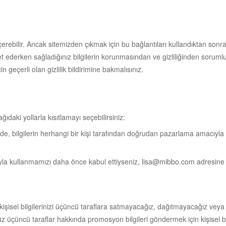
 içerebilir. Ancak sitemizden çıkmak için bu bağlantıları kullandıktan son
ret ederken sağladığınız bilgilerin korunmasından ve gizliliğinden sorumlu o
n geçerli olan gizlilik bildirimine bakmalısınız.
ğıdaki yollarla kısıtlamayı seçebilirsiniz:
e, bilgilerin herhangi bir kişi tarafından doğrudan pazarlama amacıyla k
cıyla kullanmamızı daha önce kabul ettiyseniz, lisa@mibbo.com adresine 
işisel bilgilerinizi üçüncü taraflara satmayacağız, dağıtmayacağız veya
 üçüncü taraflar hakkında promosyon bilgileri göndermek için kişisel bilgi