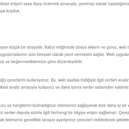
etkisiz erişimi veya ifşayı önlemek amacıyla, çevrimiçi olarak topladığım
maya koyduk.
isteyen küçük bir dosyadır. Kabul ettiğinizde dosya eklenir ve çerez, web tr
eb uygulamalarının size bireysel olarak yanıt vermesini sağlar. Web uygulam
nize ve beğenmediklerinize göre düzenleyebilir.
lüğü çerezlerini kullanıyoruz. Bu, web sayfası trafiğiyle ilgili verileri an
iksel analiz amacıyla kullanırız ve daha sonra veriler sistemden kaldırılır
uzu ve hangilerini bulmadığınızı izlememizi sağlayarak size daha iyi bir 
iz veriler dışında sizinle ilgili herhangi bir bilgiye erişim sağlamaz. Çe
ak isterseniz genellikle tarayıcı ayarlarınızı çerezleri reddedecek şekild