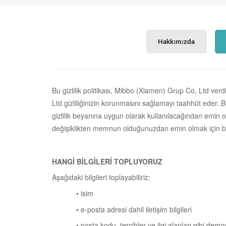
Hakkımızda
Bu gizlilik politikası,
Mibbo (Xiamen) Grup Co, Ltd
verdi
Ltd
gizliliğinizin korunmasını sağlamayı taahhüt eder. Bu 
gizlilik beyanına uygun olarak kullanılacağından emin ol
değişiklikten memnun olduğunuzdan emin olmak için bu
HANGİ BİLGİLERİ TOPLUYORUZ
Aşağıdaki bilgileri toplayabiliriz:
• isim
• e-posta adresi dahil iletişim bilgileri
• posta kodu, tercihler ve ilgi alanları gibi demog