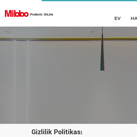
EV
HA
Gizlilik Politikası