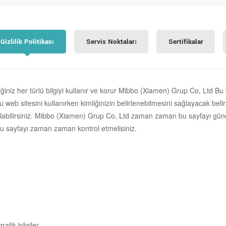
Gizlilik Politikası
Servis Noktaları
Sertifikalar
ğiniz her türlü bilgiyi kullanır ve korur
Mibbo (Xiamen) Grup Co, Ltd
Bu w
web sitesini kullanırken kimliğinizin belirlenebilmesini sağlayacak belirli
abilirsiniz.
Mibbo (Xiamen) Grup Co, Ltd
zaman zaman bu sayfayı güncell
 sayfayı zaman zaman kontrol etmelisiniz.
rafik bilgiler