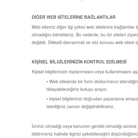
DİĞER WEB SİTELERİNE BAĞLANTILAR
Web sitemiz diğer ilgi çekici web sitelerine bağlantılar
olmadığını bilmelisiniz. Bu nedenle, bu tür siteleri ziya
değildir. Dikkatli davranmalı ve söz konusu web sitesi içi
KİŞİSEL BİLGİLERİNİZİN KONTROL EDİLMESİ
Kişisel bilgilerinizin toplanmasını veya kullanılmasını aşa
• Web sitesinde bir form doldurmanız istendiğind
tıklayabileceğiniz kutuyu arayın.
• kişisel bilgilerinizi doğrudan pazarlama ama
istediğiniz zaman değiştirebilirsiniz.
İzniniz olmadığı veya kanunen gerekli olmadığı sürece k
bildirmeniz halinde ilginizi çekebileceğini düşündüğümüz