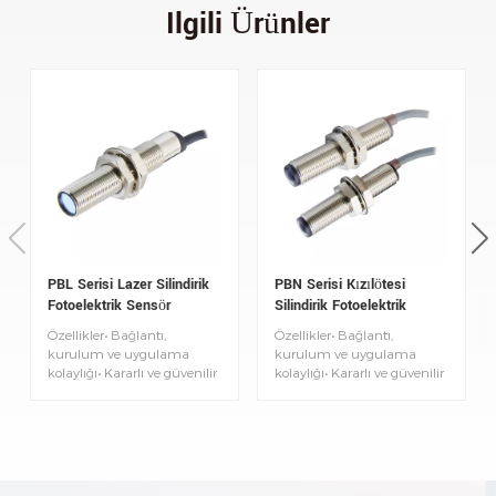
Ilgili Ürünler
PBL Serisi Lazer Silindirik
PBN Serisi Kızılötesi
Fotoelektrik Sensör
Silindirik Fotoelektrik
Sensör
Özellikler• Bağlantı,
Özellikler• Bağlantı,
kurulum ve uygulama
kurulum ve uygulama
kolaylığı• Kararlı ve güvenilir
kolaylığı• Kararlı ve güvenilir
algılama. Çalışma
algılama. Çalışma
göstergesi• Küçük ışık
göstergesi• Küçük ışık
noktası: 2~3 mm• Küçük
noktası: 2~3 mm• Küçük
noktanın görünür ışığı
noktanın görünür ışığı
gerçekleştirildi• Pozisyon
gerçekleştirildi• Pozisyon
çıplak gözle onaylandı•
çıplak gözle onaylandı•