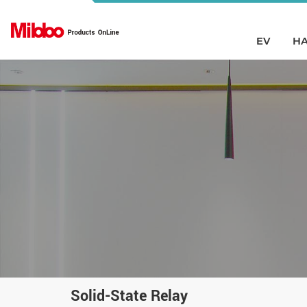
EV
HA
Solid-State Relay