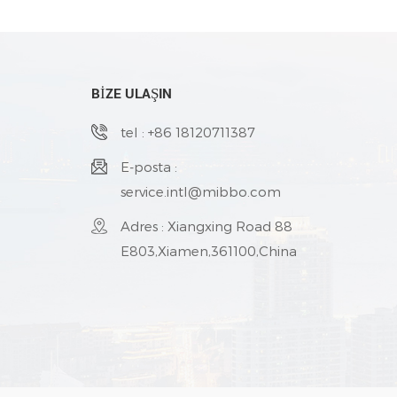
BİZE ULAŞIN
tel : +86 18120711387
E-posta :
service.intl@mibbo.com
Adres : Xiangxing Road 88
E803,Xiamen,361100,China