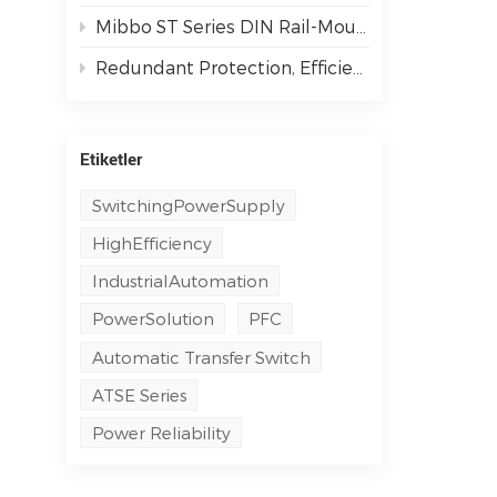
Mibbo ST Series DIN Rail-Mounted Single-Phase AC Output Solid State Relays: Powering Smarter Industrial Automation
Redundant Protection, Efficient & Secure | M3DN Series Redundancy Modules
Etiketler
SwitchingPowerSupply
HighEfficiency
IndustrialAutomation
PowerSolution
PFC
Automatic Transfer Switch
ATSE Series
Power Reliability