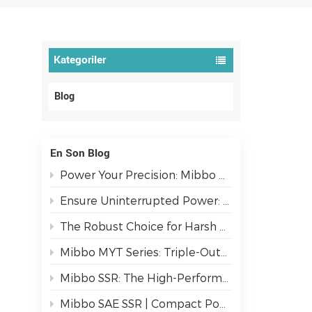
Kategoriler
Blog
En Son Blog
Power Your Precision: Mibbo MPC Series AC/DC PFC Switching Power Supplies
Ensure Uninterrupted Power: The Mibbo ATSE Series Automatic Transfer Switch
The Robust Choice for Harsh Environments: AJ3 IP67 Metal Switches
Mibbo MYT Series: Triple-Output Isolated Power Solutions
Mibbo SSR: The High-Performance Switching Solution for Demanding Industrial Environments.
Mibbo SAE SSR | Compact Power, Dual-Mode Control for Industrial Reliability