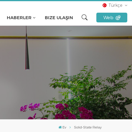
Türkçe
HABERLER
BIZE ULAŞIN
Web
English
français
русский
español
Türkçe
Tiếng Việt
Indonesia
Ev
Solid-State Relay