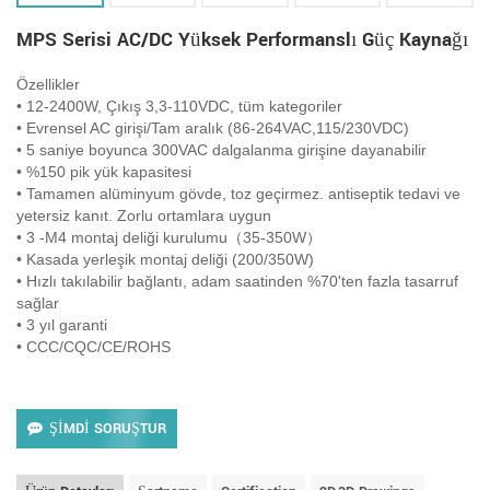
MPS Serisi AC/DC Yüksek Performanslı Güç Kaynağı
Özellikler
• 12-2400W, Çıkış 3,3-110VDC, tüm kategoriler
• Evrensel AC girişi/Tam aralık (86-264VAC,115/230VDC)
• 5 saniye boyunca 300VAC dalgalanma girişine dayanabilir
• %150 pik yük kapasitesi
• Tamamen alüminyum gövde, toz geçirmez. antiseptik tedavi ve
yetersiz kanıt. Zorlu ortamlara uygun
• 3 -M4 montaj deliği kurulumu（35-350W）
• Kasada yerleşik montaj deliği (200/350W)
• Hızlı takılabilir bağlantı, adam saatinden %70'ten fazla tasarruf
sağlar
• 3 yıl garanti
• CCC/CQC/CE/ROHS
ŞİMDİ SORUŞTUR