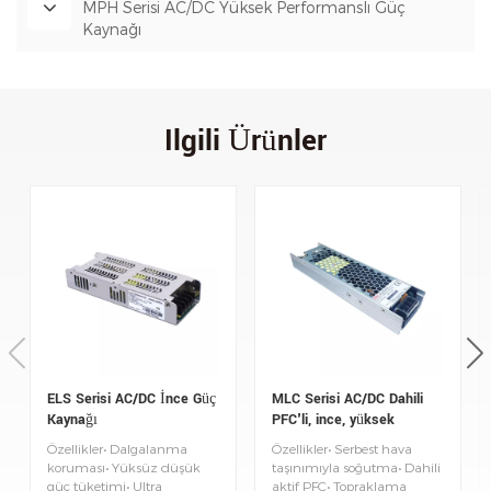
MPH Serisi AC/DC Yüksek Performanslı Güç
Kaynağı
Ilgili Ürünler
ELS Serisi AC/DC İnce Güç
MLC Serisi AC/DC Dahili
Kaynağı
PFC'li, ince, yüksek
korumalı güç kaynağı
Özellikler• Dalgalanma
Özellikler• Serbest hava
koruması• Yüksüz düşük
taşınımıyla soğutma• Dahili
güç tüketimi• Ultra
aktif PFC• Topraklama