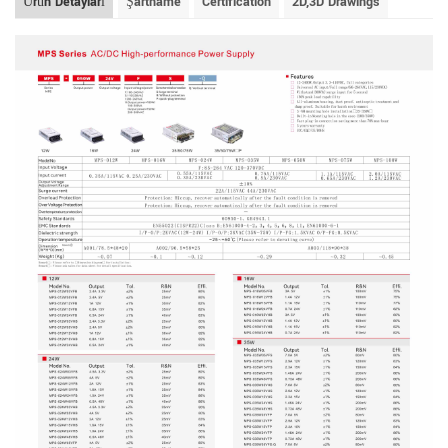
Ürün Detayları
Şartname
Certification
2D,3D Drawings