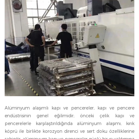
Alüminyum alaşımlı kapı ve pencereler, kapı ve pencere
endüstrisinin genel eğilimidir; önceki çelik kapı ve
pencerelerle karşılaştırıldığında alüminyum alaşımı, kırık
köprü ile birlikte korozyon direnci ve sert doku özelliklerine
sahiptir, alüminyum kapı ve pencereler güçlü bir ısı yalıtımına