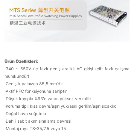
Ürün Özellikleri:
·
340 ~ 550V üç fazlı geniş aralıklı AC girişi (çift fazlı çalışma
mümkündür)
·
Genişlik yalnızca 85,5 mm'dir
·
Aktif PFC fonksiyonuna sahiptir
·
Düşük kayıpla %93'e varan yüksek verimlilik
·
Koruma tipi: kısa devre/aşırı yük/aşırı gerilim/aşırı sıcaklık
·
Doğal hava soğutma
·
Dahili sabit akım sınırlama devresi
·
Montaj rayı: TS-35/7.5 veya 15