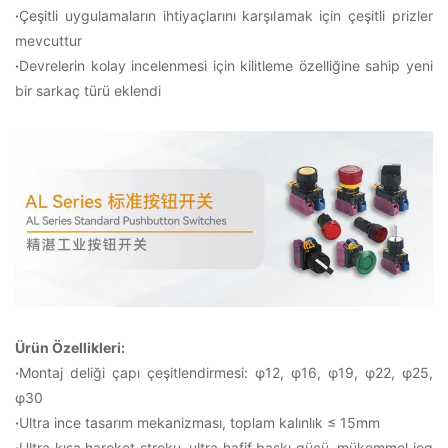
·
Çeşitli uygulamaların ihtiyaçlarını karşılamak için çeşitli prizler
mevcuttur
·
Devrelerin kolay incelenmesi için kilitleme özelliğine sahip yeni
bir sarkaç türü eklendi
Ürün Özellikleri:
·
Montaj deliği çapı çeşitlendirmesi: φ12, φ16, φ19, φ22, φ25,
φ30
·
Ultra ince tasarım mekanizması, toplam kalınlık ≤ 15mm
·
Ultra kısa hareket stroku, ultra hafif baskı gücü, mükemmel jog