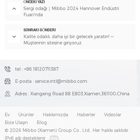
ÖNCEKI YAZI
Sergi odağı｜Mibbo 2024 Hannover Endüstri
Fuarı'nda
SONRAKI GÖNDERI
Kalite odaklı, daha iyi bir gelecek yaratın! —
Müşterinin sitesine giriyoruz
tel : +86 18120711387
E-posta : service.intl@mibbo.com
Adres : Xiangxing Road 88 E803,Xiamen,361100,China
Ev
Ürünler
Hakkımızda
Haberler
Videolar
Bize Ulaşın
Blog
© 2026 Mibbo (Xiamen) Group Co., Ltd.. Her hakkı saklıdır .
IPv6 ağı desteklenir